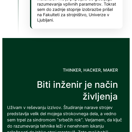
Hacklink
razumevanja vplivnih parametrov. Tokrat
sem do zadnje stopnje izobrazbe prišel
na Fakulteti za strojništvo, Univerze v
Hacklink
Ljubljani.
Buy Hacklink
Hacklink
Hacklink
Hacklink satın al
THINKER, HACKER, MAKER
Hacklink panel
Biti inženir je način
Hacklink panel
Hacklink panel
življenja
Hacklink panel
Uživam v reševanju izzivov. Študiranje narave strojev
predstavlja velik del mojega strokovnega dela, a vedno
Hacklink panel
sem trpel za sindromom “srbečih rok”. Verjamem, da ključ
Hacklink panel
do razumevanja tehnike leži v nenehnem iskanju