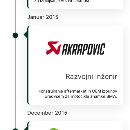
za izboljšanje voznih lastnosti.
Hacklink giriş
Januar 2015
jojobet
jojobet
jojobet
jojobet
vdcasino
deneme bonusu
Razvojni inženir
deneme bonusu
Konstruiranje aftermarket in OEM izpuhov
deneme bonusu
predvsem za motocikle znamke BMW.
deneme bonusu
December 2015
free youtube mp3 downloader
porno