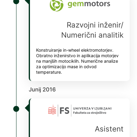
perabet
pulibet
Razvojni inženir/
superbetin giris
Numerični analitik
vdcasino
Konstruiranje in-wheel elektromotorjev.
holiganbet
Obratno inženirstvo in aplikacija motorjev
na manjših motociklih. Numerične analize
Hacking Forum
za optimizacijo mase in odvod
temperature.
kıbrıs escort
jojobet giriş
Junij 2016
vdcasino giriş
sapanca escort
jojobet
Asistent
marsbahis