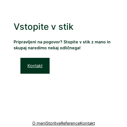
betwild
Vstopite v stik
Pripravljeni na pogovor? Stopite v stik z mano in
skupaj naredimo nekaj odličnega!
Kontakt
O meni
Storitve
Reference
Kontakt