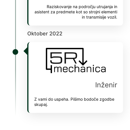
Raziskovanje na področju utrujanja in
holiganbet
asistent za predmete kot so strojni elementi
in transmisije vozil.
jojobet giriş
oto çekici
Oktober 2022
maritbet
holiganbet güncel giriş
fixbet
jojobet
Inženir
marsbahis güncel giriş
vdcasino
Z vami do uspeha. Pišimo bodoče zgodbe
skupaj.
Superbetin giriş
jojobet giriş
jojobet