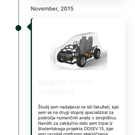
Hacklink panel
November, 2015
Hacklink panel
Hacklink panel
Hacklink panel
Hacklink Panel
Illuminati
Hacklink
Magister inženir
Hacklink Panel
strojništva
Hacklink
Hacklink panel
Študij sem nadaljeval na isti fakulteti, kjer
sem se na drugi stopnji specializiral za
Hacklink Panel
področje numeričnih analiz v strojništvu.
Navdih za zaključno delo sem črpal iz
Hacklink Panel
študentskega projekta ODSEV 15, kjer
smo razvijali platformo električnega