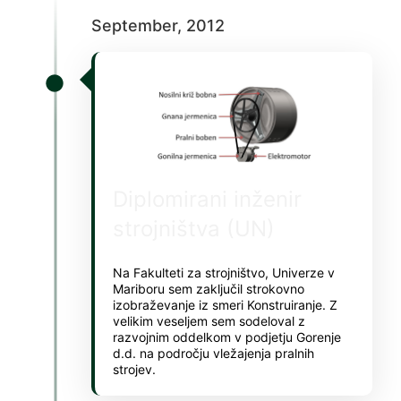
Hacklink panel
September, 2012
Hacklink panel
Hacklink panel
Hacklink panel
Hacklink panel
Hacklink panel
Diplomirani inženir
Hacklink panel
strojništva (UN)
Hacklink panel
Na Fakulteti za strojništvo, Univerze v
Hacklink panel
Mariboru sem zaključil strokovno
izobraževanje iz smeri Konstruiranje. Z
Hacklink panel
velikim veseljem sem sodeloval z
razvojnim oddelkom v podjetju Gorenje
Hacklink panel
d.d. na področju vležajenja pralnih
strojev.
Hacklink panel