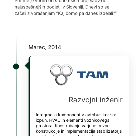
Pot me je vodila od študentskih projektov do
Hacklink panel
najuspešnejših podjetji v Sloveniji. Dnevi so se
začeli z vprašanjem “Kaj bomo pa danes izdelali?”
Hacklink panel
Hacklink panel
Hacklink panel
Marec, 2014
Hacklink panel
Hacklink panel
Masal oku
Hacklink satın al
Hacklink Panel
Razvojni inženir
Hacklink panel
Integracija komponent v avtobus kot so:
Hacklink panel
izpuh, HVAC in elementi voznikovega
prostora. Konstruiranje varjene cevne
konstrukcije in implementacija stabilizatorja
Hacklink panel