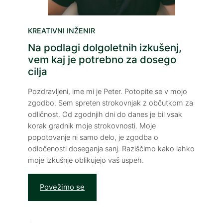
Hacklink Panel
Hacklink panel
KREATIVNI INŽENIR
Hacklink panel
Na podlagi dolgoletnih izkušenj,
Hacklink panel
vem kaj je potrebno za dosego
cilja
Hacklink satın al
Pozdravljeni, ime mi je Peter. Potopite se v mojo
Hacklink satın al
zgodbo. Sem spreten strokovnjak z občutkom za
Hacklink Panel
odličnost. Od zgodnjih dni do danes je bil vsak
korak gradnik moje strokovnosti. Moje
Hacklink panel
popotovanje ni samo delo, je zgodba o
odločenosti doseganja sanj. Raziščimo kako lahko
Hacklink panel
moje izkušnje oblikujejo vaš uspeh.
Hacklink Panel
Povežimo se
Hacklink panel
Hacklink panel