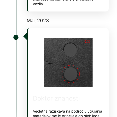
Hacklink Panel
vozila.
Masal Oku
Maj, 2023
Hacklink
Hacklink panel
Hacklink panel
Hacklink panel
Hacklink Panel
Hacklink
Hacklink
Hacklink
Doktor znanosti
Hacklink panel
Hacklink panel
Večletna raziskava na področju utrujanja
materialov me je pripeljala do globljega