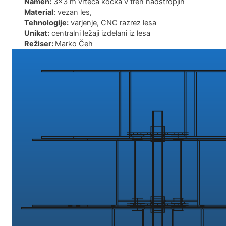
Namen:
3×3 m vrteča kocka v treh nadstropjih
ink
Material
: vezan les,
Tehnologije:
varjenje, CNC razrez lesa
ink
Unikat:
centralni ležaji izdelani iz lesa
Režiser:
Marko Čeh
acklink
ink
ink
ink satın al
ink panel
ink panel
ink panel
ink panel
ink panel
ink panel