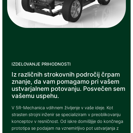
ink Panel
ink panel
ink panel
ink panel
ink satın al
ink satın al
IZDELOVANJE PRIHODNOSTI
ink Panel
Iz različnih strokovnih področij črpam
ink panel
znanje, da vam pomagamo pri vašem
ustvarjalnem potovanju. Posvečen sem
ink panel
vašemu uspehu.
ink Panel
V 5R-Mechanica vdihnem življenje v vaše ideje. Kot
ink panel
strasten strojni inženir se specializiram v preoblikovanju
konceptov v resničnost. Od iskre domišljije do končnega
ink panel
prototipa se podajam na vznemirljivo pot ustvarjanja z