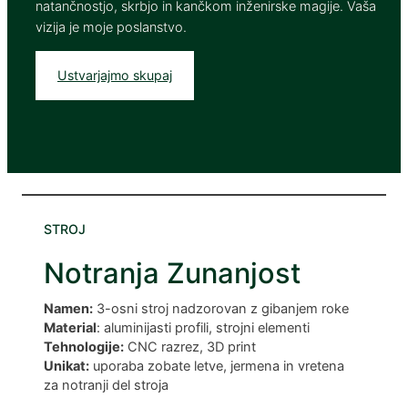
ink panel
natančnostjo, skrbjo in kančkom inženirske magije. Vaša
vizija je moje poslanstvo.
ink panel
ink panel
Ustvarjajmo skupaj
ink panel
ink panel
ink panel
ink panel
STROJ
ink panel
Notranja Zunanjost
ink panel
Namen:
3-osni stroj nadzorovan z gibanjem roke
ink panel
Material
: aluminijasti profili, strojni elementi
ink panel
Tehnologije:
CNC razrez, 3D print
Unikat:
uporaba zobate letve, jermena in vretena
ink panel
za notranji del stroja