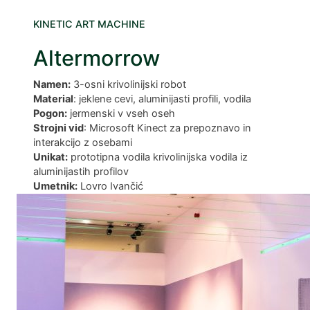
o
KINETIC ART MACHINE
casino
Altermorrow
et
Namen:
3-osni krivolinijski robot
betin giris
Material
: jeklene cevi, aluminijasti profili, vodila
Pogon:
jermenski v vseh oseh
sino
Strojni vid
: Microsoft Kinect za prepoznavo in
interakcijo z osebami
bom
Unikat:
prototipna vodila krivolinijska vodila iz
aluminijastih profilov
ing Forum
Umetnik:
Lovro Ivančić
s escort
rk giriş
ino giriş
nca escort
t giriş